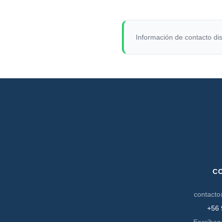
Información de contacto dis
C
contacto
+56 
Escríben