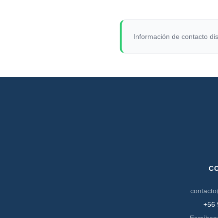
Información de contacto dis
C
contacto
+56 
Escríben