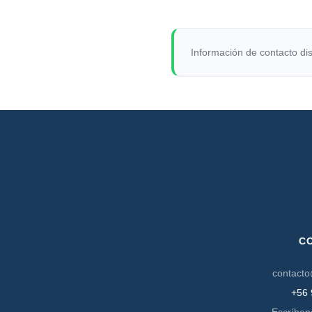
Información de contacto dis
C
contacto
+56 
Escríben