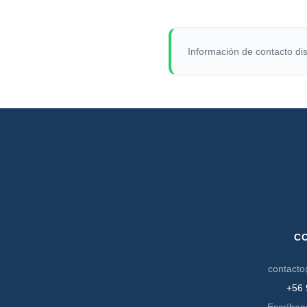
Información de contacto dis
C
contacto
+56 
Escríben