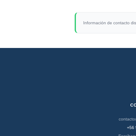
Información de contacto dis
C
contacto
+56 
Escríben