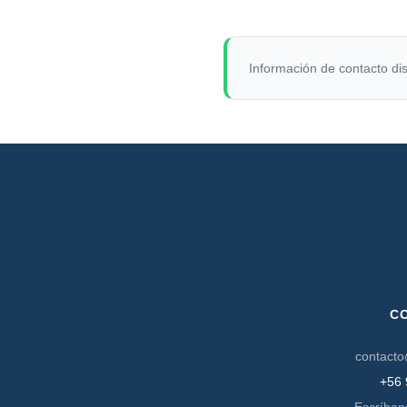
Información de contacto dis
C
contacto
+56 
Escríben