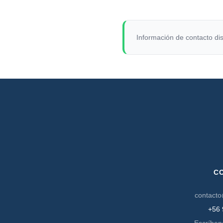
Información de contacto dis
C
contacto
+56 
Escríben