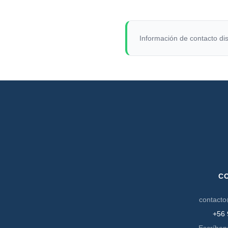
Información de contacto dis
C
contacto
+56 
Escríben