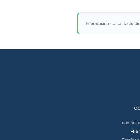
Información de contacto dis
C
contacto
+56 
Escríben