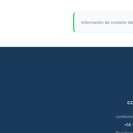
Información de contacto dis
C
contacto
+56 
Escríben