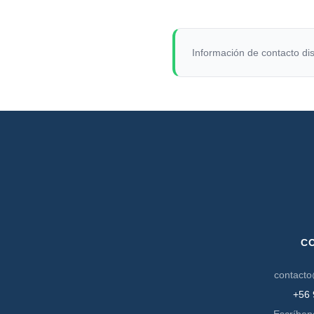
Información de contacto dis
C
contacto
+56 
Escríben