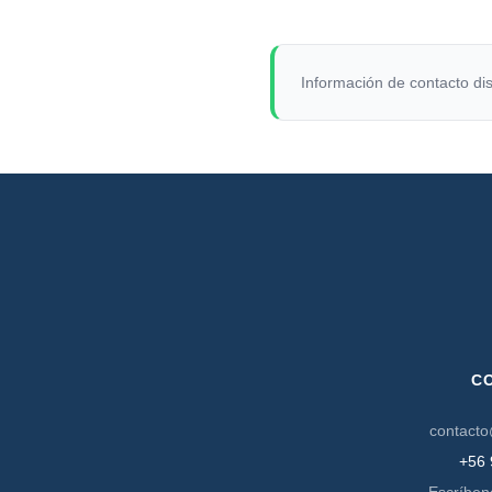
Información de contacto dis
C
contacto
+56 
Escríben