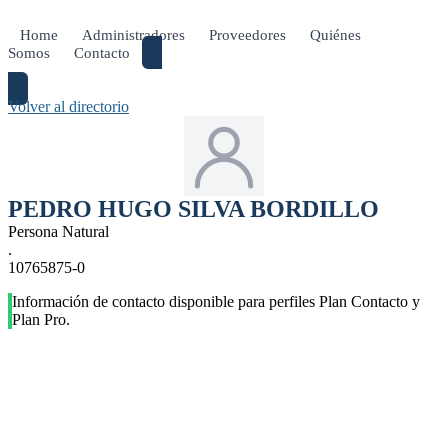
Home
Administradores
Proveedores
Quiénes
Somos
Contacto
Publica tu Empresa
Volver al directorio
PEDRO HUGO SILVA BORDILLO
Persona Natural
.
10765875-0
Información de contacto disponible para perfiles Plan Contacto y
Plan Pro.
CONTACTO
contacto@condominios.cl
+56 9 3077 0377