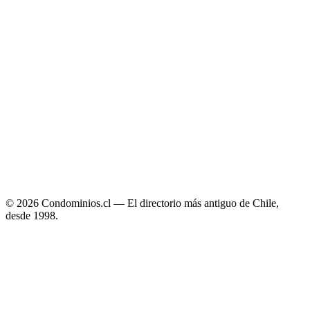
Escríbenos por WhatsApp
DIRECTORIO
Administradores
Proveedores
Publica tu empresa
INFORMACIÓN
Quiénes somos
Contacto
Términos y condiciones
© 2026 Condominios.cl — El directorio más antiguo de Chile,
desde 1998.