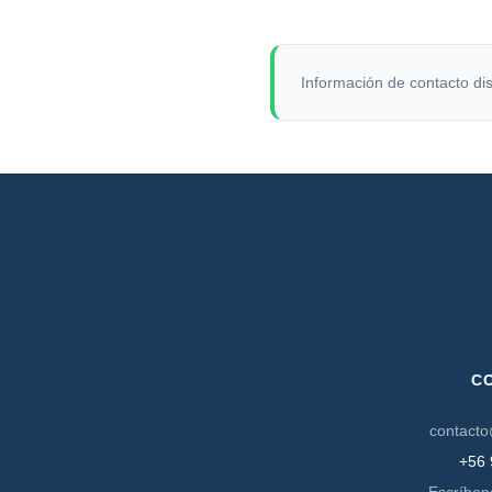
Información de contacto dis
C
contacto
+56 
Escríben