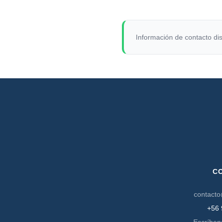
Información de contacto dis
C
contacto
+56 
Escríben