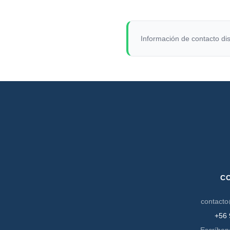
Información de contacto dis
C
contacto
+56 
Escríben