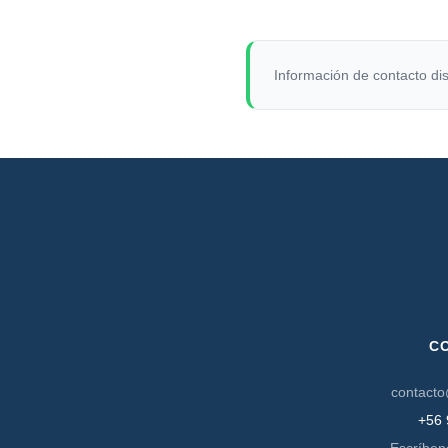
Información de contacto dis
C
contacto
+56 
Escríben