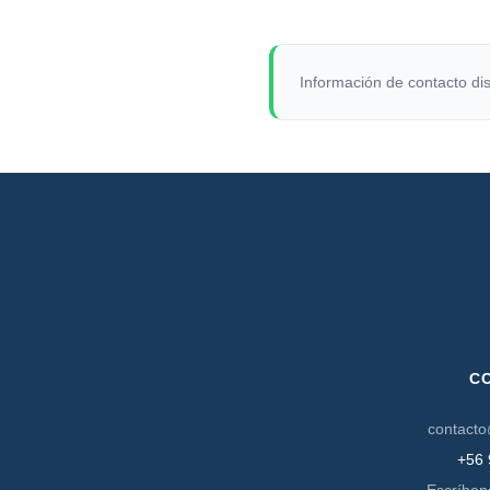
Información de contacto dis
C
contacto
+56 
Escríben