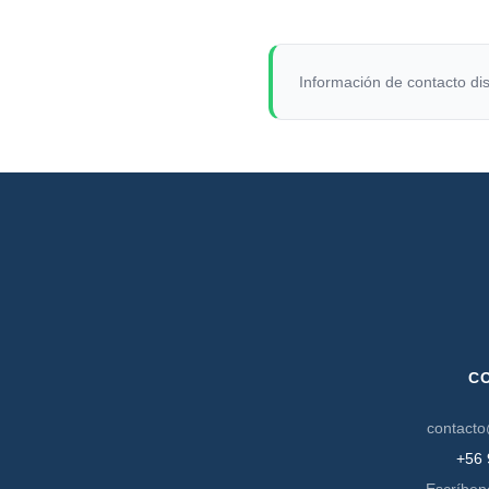
Información de contacto dis
C
contacto
+56 
Escríben