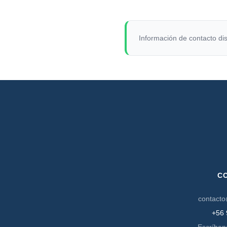
Información de contacto dis
C
contacto
+56 
Escríben