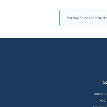
Información de contacto dis
C
contacto
+56 
Escríben