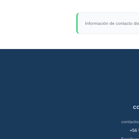
Información de contacto dis
C
contacto
+56 
Escríben