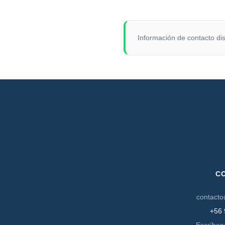
Información de contacto dis
C
contacto
+56 
Escríben